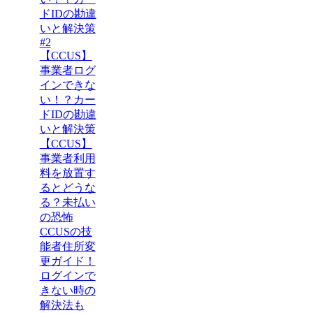
ドIDの勘違
いと解決策
#2
【CCUS】
事業者ログ
インできな
い！？カー
ドIDの勘違
いと解決策
【CCUS】
事業者利用
料を放置す
るとどうな
る？未払い
の恐怖
CCUSの技
能者住所変
更ガイド！
ログインで
きない時の
解決法も