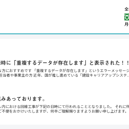
録時に「重複するデータが存在します」と表示された！
な方におすすめです 「重複するデータが存在します」というエラーメッセージ
担当者や事業主の方 近年、国が推し進めている「建設キャリアアップシステ..
混みあっております。
ル内における回線工事が下記の日時にて行われることとなりました。 それに
ご不便をおかけいたしますが、何卒ご理解賜りますようお願い申し上げます。