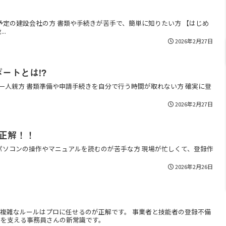
予定の建設会社の方 書類や手続きが苦手で、簡単に知りたい方 【はじめ
..
2026年2月27日
ートとは!?
一人親方 書類準備や申請手続きを自分で行う時間が取れない方 確実に登
2026年2月27日
正解！！
パソコンの操作やマニュアルを読むのが苦手な方 現場が忙しくて、登録作
2026年2月26日
 複雑なルールはプロに任せるのが正解です。 事業者と技能者の登録不備
場を支える事務員さんの新常識です。