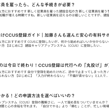
業員を雇ったら、どんな手続きが必要？
な方におすすめです 新しく従業員を雇った建設会社の方 新しく従業員を雇う
転職が増える時期ですね。新しい従業員を迎えるのは嬉しいことですが、建設.
けCCUS登録ガイド｜加藤さんも選んだ安心の有料サポ
な方におすすめです CCUSに登録したいが、何から始めればいいか分からない
方 【はじめに】 建設キャリアアップシステム（CCUS）に登録したい...
のは今日で終わり！CCUS登録は代行への「丸投げ」が
な方におすすめです 自分で登録を始めたけれど、途中で止まってしまった方 
れない方 【はじめに】 「入力が終わらない」「不備が直せない」と1人で...
分かる！どの申請方法を選べばいいの？
ップシステム（CCUS）登録の難解さに、 一人で溜め息をついていませんか？
時間と心の余裕を守れます。 「自分でやる」より「頼む」ことが、忙しい現