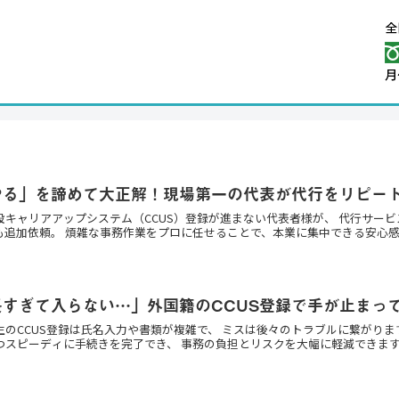
やる」を諦めて大正解！現場第一の代表が代行をリピー
設キャリアアップシステム（CCUS）登録が進まない代表者様が、 代行サー
も追加依頼。 煩雑な事務作業をプロに任せることで、本業に集中できる安心
長すぎて入らない…」外国籍のCCUS登録で手が止まっ
生のCCUS登録は氏名入力や書類が複雑で、 ミスは後々のトラブルに繋がりま
つスピーディに手続きを完了でき、 事務の負担とリスクを大幅に軽減できま