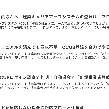
務員さんへ 建設キャリアアップシステムの登録は「プ
ップシステム（CCUS）登録の難解さに、 一人で溜め息をついていませんか？
時間と心の余裕を守れます。 「自分でやる」より「頼む」ことが、忙しい現
マニュアルを読んでも意味不明。CCUS登録を自力でや
な方におすすめです 従業員の技能者登録を急いでやりたいけれど、やり方が
請けから「早く登録して」と言われて焦っている社長さんや事務員さん 【はじ.
CCUSログイン調査で判明！自動退会で「新規事業者登
な方におすすめです 「事業者IDやパスワードを忘れてしまった」という方 「
からない」という方 「事業者更新手続きをずっと放置していた」という方...
ードが反応しない場合の対応フローと注意点