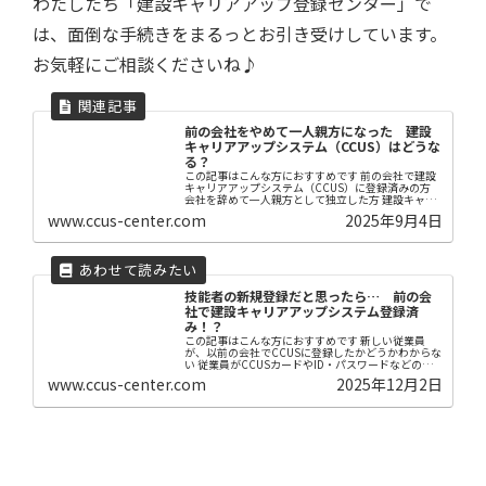
わたしたち「建設キャリアアップ登録センター」で
は、面倒な手続きをまるっとお引き受けしています。
お気軽にご相談くださいね♪
前の会社をやめて一人親方になった 建設
キャリアアップシステム（CCUS）はどうな
る？
この記事はこんな方におすすめです 前の会社で建設
キャリアアップシステム（CCUS）に登録済みの方
会社を辞めて一人親方として独立した方 建設キャリ
アアップシステム（CCUS）の一人親方の手続きがよ
www.ccus-center.com
2025年9月4日
くわからない方 【はじめに】 こんにちは！「...
技能者の新規登録だと思ったら… 前の会
社で建設キャリアアップシステム登録済
み！？
この記事はこんな方におすすめです 新しい従業員
が、以前の会社でCCUSに登録したかどうかわからな
い 従業員がCCUSカードやID・パスワードなどの情
報を何も残っていない 必要な書類の準備について、
www.ccus-center.com
2025年12月2日
見本などのサポートが欲しい 【はじめに】 先...