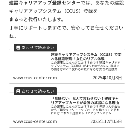
建設キャリアアップ登録センター
では、あなたの建設
キャリアアップシステム（CCUS）登録を
まるっと代行
いたします。
丁寧にサポートしますので、安心してお任せください
ね。
建設キャリアアップシステム（CCUS）で変
わる建設現場！女性のリアル体験
この記事はこんな方におすすめです 建設キャリアア
ップシステム（CCUS）がよくわからない方 現場で
の働き方がどう変わるか気になる方 女性の建設業で
の働き方に関心がある方 【はじめに】 「建設キャリ
アアップシステム（CCUS）」をご存じでしょ...
www.ccus-center.com
2025年10月8日
「意味ない」なんて言わせない！建設キャ
リアアップカードが最強の武器になる理由
この記事はこんな方におすすめです 元請さんや会社
から「建設キャリアアップカードを作って」と言わ
れた方 これから建設キャリアアップシステム
（CCUS）の登録をしようとしている方 すでに登録
したけれど、建設キャリアアップカードの使い道や
www.ccus-center.com
2025年12月15日
意味がよ...