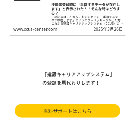
技能者登録時に「重複するデータが存在し
ます」と表示された！！そんな時はどうす
る？
この記事はこんな方におすすめです 「重複するデー
タが存在します」というエラーメッセージが出た方
これから建設キャリアアップシステム（CCUS）の登
録を考えている方 企業の担当者や事業主の方 近年、
www.ccus-center.com
2025年3月26日
国が推し進めている「建設キャリアアップシステ...
「建設キャリアアップシステム」
の登録を肩代わりします！
有料サポートはこちら