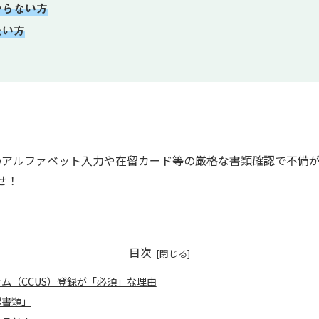
からない方
たい方
のアルファベット入力や在留カード等の厳格な書類確認で不備
せ！
目次
ム（CCUS）登録が「必須」な理由
認書類」