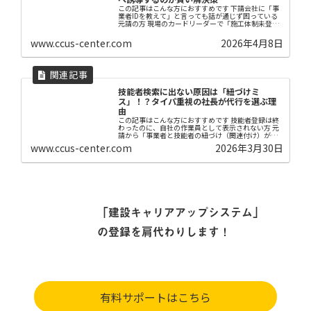
この記事はこんな方におすすめです 下請会社に「事
業者IDを教えて」と言っても話が通じず困っている
元請の方 現場のカードリーダーで「施工体制未登
録」のエラーが続出し、対応に追われている方
「CCUSの紐付けって何？」と聞いてくる下請会社
www.ccus-center.com
2026年4月8日
に、説...
技能者検索に出ない原因は「紐づけミ
ス」！？タイパ重視の社長が代行を選ぶ理
由
この記事はこんな方におすすめです 技能者登録は終
わったのに、自社の作業員として表示されない方 元
請から「事業者と技能者の紐づけ（関連付け）がで
きていない」と言われた方 グリーンサイト連携でエ
www.ccus-center.com
2026年3月30日
ラーが出て困っている方 【はじめに】 技能者登録
を...
「建設キャリアアップシステム」
の登録を肩代わりします！
有料サポートはこちら