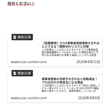
任せください！
【放置厳禁】CCUS事業者登録更新を忘れる
とどうなる？期限切れリスクと対策
この記事はこんな方におすすめです CCUS事業者登
録の更新期限がいつか分からない方 更新手続きに不
安がある担当者の方 更新を後回しにしがちな経営
者・事務担当者の方 【はじめに】 建設キャリアアッ
プシステム（CCUS）は、建設業界における技能...
www.ccus-center.com
2026年4月21日
事業者更新の手続きを忘れると自動退会！
プロの代行が救世主になる理由
この記事はこんな方におすすめです 5年前に登録して
から一度もログインしていない方 会社の住所や電話
番号が変わったけれど、変更申請をしていない方 忙
しくて更新手続きに時間をかけられない建設業の社
長様 【はじめに】 CCUSの事業者登録は5年で...
www.ccus-center.com
2026年4月9日