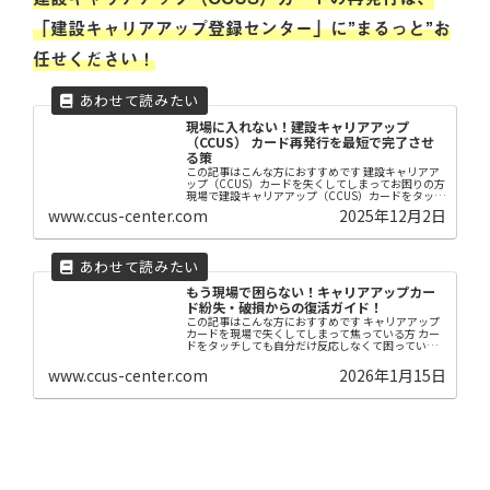
「建設キャリアアップ登録センター」に”まるっと”お
任せください！
現場に入れない！建設キャリアアップ
（CCUS） カード再発行を最短で完了させ
る策
この記事はこんな方におすすめです 建設キャリアア
ップ（CCUS）カードを失くしてしまってお困りの方
現場で建設キャリアアップ（CCUS）カードをタッチ
しても「ピッ」と反応しなくなった方 建設キャリア
www.ccus-center.com
2025年12月2日
アップ（CCUS）カード再発行のやり方がわ...
もう現場で困らない！キャリアアップカー
ド紛失・破損からの復活ガイド！
この記事はこんな方におすすめです キャリアアップ
カードを現場で失くしてしまって焦っている方 カー
ドをタッチしても自分だけ反応しなくて困っている
方 再発行したいけれど、パソコンの操作や申請方法
がわからない方 【はじめに】 こんにちは！建設キ
www.ccus-center.com
2026年1月15日
ャ...