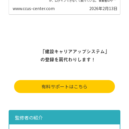
が、ログインできなくて困っている。 事業者IDやパ
スワードを忘れてしまった。 管理者ID利用料を払っ
ていない心当たりがある。 【はじめに】 事業...
www.ccus-center.com
2026年2月13日
「建設キャリアアップシステム」
の登録を肩代わりします！
有料サポートはこちら
監修者の紹介