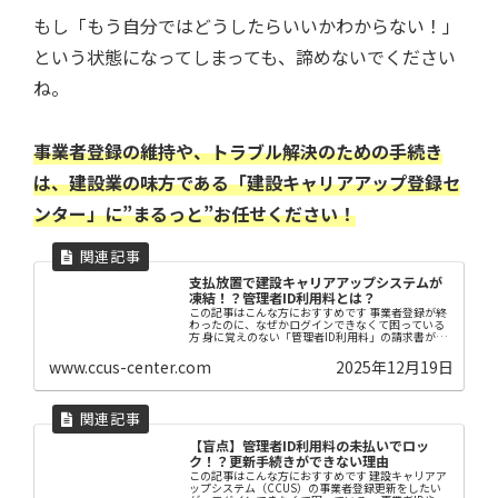
もし「もう自分ではどうしたらいいかわからない！」
という状態になってしまっても、諦めないでください
ね。
事業者登録の維持や、トラブル解決のための手続き
は、建設業の味方である「建設キャリアアップ登録セ
ンター」に”まるっと”お任せください！
支払放置で建設キャリアアップシステムが
凍結！？管理者ID利用料とは？
この記事はこんな方におすすめです 事業者登録が終
わったのに、なぜかログインできなくて困っている
方 身に覚えのない「管理者ID利用料」の請求書が届
いて驚いている方 建設キャリアアップシステム
（CCUS）にかかる費用について知りたい方 【はじ
www.ccus-center.com
2025年12月19日
め...
【盲点】管理者ID利用料の未払いでロッ
ク！？更新手続きができない理由
この記事はこんな方におすすめです 建設キャリアア
ップシステム（CCUS）の事業者登録更新をしたい