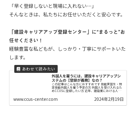
「早く登録しないと現場に入れない…」
そんなときは、私たちにお任せいただくと安心です。
「建設キャリアアップ登録センター」に“まるっと”お
任せください！
経験豊富な私どもが、しっかり・丁寧にサポートいた
します。
外国人を雇うには、建設キャリアアップシ
ステムの【登録が義務】なの？
この記事はこんな方におすすめです 技能実習生・特
定技能外国人を雇う予定の方 外国人を受け入れるた
めCCUSに登録したい方 近年、建設業における人材
不足が深刻化しており、外国人労働者の受け入れが
注目されています。 しかし、外国人労働者を雇用
www.ccus-center.com
2024年2月19日
す...