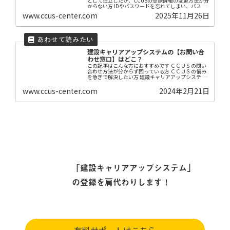
として独立したが、CCUSの登録情報の変更方法が分
からない方 IDやパスワードを忘れてしまい、パスワ
ード再発行の手続きでエラーが出て困っている方
www.ccus-center.com
2025年11月26日
CCUSの公式サイトに問い合わせをしたが、なか...
建設キャリアアップシステムの【お問い合
わせ窓口】はどこ？
この記事はこんな方におすすめです ＣＣＵＳの問い
合わせ方法が分からず困っている方 ＣＣＵＳの悩み
を急ぎで解決したい方 建設キャリアアップシステム
（CCUS）は、技能者が、技能・経験に応じて適切に
処遇される建設業を目指して、技能者の資格や現
www.ccus-center.com
2024年2月21日
場...
「建設キャリアアップシステム」
の登録を肩代わりします！