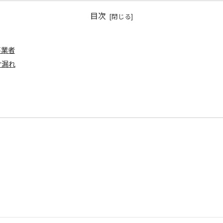
目次
事業者
け漏れ