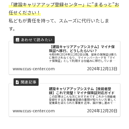
「建設キャリアアップ登録センター」に”まるっと”お
任せください！
私どもが責任を持って、スムーズに代行いたしま
す。
【建設キャリアアップシステム】マイナ保
険証へ移行、どうしたらいい？
令和6年(2024年)12月2日以降、従来の保険証は新た
に発行されなくなり、マイナンバーカードを「マイ
ナ保険証」として利用する仕組みに移行していま
す。「マイナ保険証」の使い方や従来の保険証はど
うなるのか、まだマイナンバーカードを持っていな
www.ccus-center.com
2024年12月13日
い...
建設キャリアアップシステム【技能者登
録】これで完璧！マイナ保険証対応ガイド
この記事はこんな方におすすめです これから技能者
登録をする方 技能者登録の書類が知りたい方 新しく
従業員を迎えられた事業主 近年、国が推し進めてい
る「建設キャリアアップシステム」。 「現場でカー
ドが必要と言われた」「ホームページを見ても良
www.ccus-center.com
2024年12月20日
く...