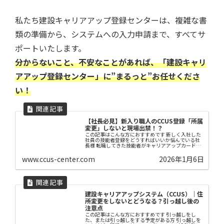
私たち建設キャリアアップ登録センターは、複雑な書
類の準備から、システムへの入力申請まで、すべてサ
ポートいたします。
分からないこと、不安なことがあれば、「建設キャリ
アアップ登録センター」に”まるっと”お任せくださ
い！
【社長必見】新入り職人のCCUS登録「所属
変更」しないと現場出禁！？
この記事はこんな方におすすめです 新しく入社した
社員の技能者登録をどうすればいいか悩んでいる社
長様 転職してきた技能者がキャリアアップカードを
持っているけど、どうしたらよいかわからない方 転
職してきた技能者がログインパスワードやメールア
www.ccus-center.com
2026年1月6日
ドレ...
建設キャリアアップシステム（CCUS）｜住
所変更をしないとどうなる？引っ越し後の
注意点
この記事はこんな方におすすめです 引っ越しをし
た、または引っ越しをする予定がある方 引っ越しを