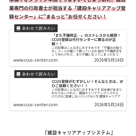
業専門の行政書士が担当する「建設キャリアアップ登
録センター」に”まるっと”お任せください！
「また不備修正…」のストレスから解放！
CCUS登録は代行センターに頼るのが正
解！！
この記事はこんな方におすすめです 「不備のお知ら
せ」メールが届いて困っている方 自分で不備修正を
してみたけれど、また不備になってしまった方 とに
かく早く、確実に建設キャリアアップシステム
www.ccus-center.com
2026年5月14日
（CCUS）を登録したい方 【はじめに】 建設キャリ
ア...
CCUS登録がむずかしい！そんなときは、ぜ
ひご依頼ください！！
この記事はこんな方におすすめです 日本語があまり
わからないけれど、建設キャリアアップシステム
(CCUS)に登録しないといけない方 建設キャリアアッ
プシステム(CCUS)の登録を自分でやろうとしたけれ
ど、マニュアルが難しくてなかなか進まない方...
www.ccus-center.com
2026年5月14日
「建設キャリアアップシステム」