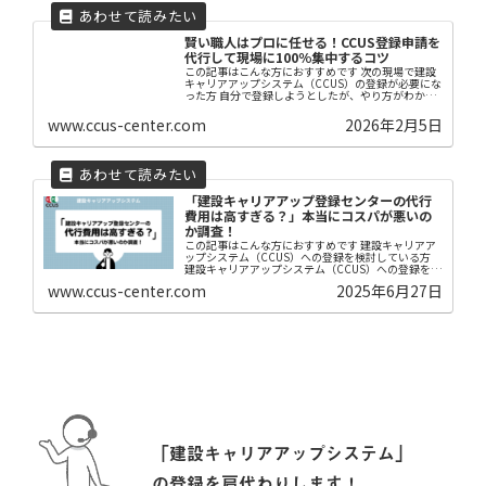
賢い職人はプロに任せる！CCUS登録申請を
代行して現場に100％集中するコツ
この記事はこんな方におすすめです 次の現場で建設
キャリアアップシステム（CCUS）の登録が必要にな
った方 自分で登録しようとしたが、やり方がわから
ず困っている方 仕事が忙しくて時間がない、パソコ
ン操作が苦手な方 【はじめに】 建設キャリアア...
www.ccus-center.com
2026年2月5日
「建設キャリアアップ登録センターの代行
費用は高すぎる？」本当にコスパが悪いの
か調査！
この記事はこんな方におすすめです 建設キャリアア
ップシステム（CCUS）への登録を検討している方
建設キャリアアップシステム（CCUS）への登録を自
分でできるかどうか不安な方 建設キャリアアップ登
www.ccus-center.com
2025年6月27日
録センターへ代行するのはどうなの？と思ってい...
「建設キャリアアップシステム」
の登録を肩代わりします！