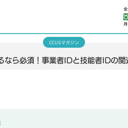
るなら必須！事業者IDと技能者IDの
方