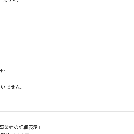
きません。
け』
ていません。
所属事業者の詳細表示』