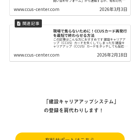
問い合わせフォーム」から連絡するか、有料の代行
センターに手続きを依頼するかの2択になります。
www.ccus-center.com
2026年3月3日
現場で焦らないために！CCUSカード再発行
を最短で終わらせる方法
この記事はこんな方におすすめです 建設キャリアア
ップ（CCUS）カードを失くしてしまった方 建設キ
ャリアアップ（CCUS）カードをタッチしても反応し
なくなった方 建設キャリアアップ（CCUS）カード
再発行の方法がわからない方 【はじめに】 ...
www.ccus-center.com
2026年2月18日
「建設キャリアアップシステム」
の登録を肩代わりします！
有料サポートはこちら