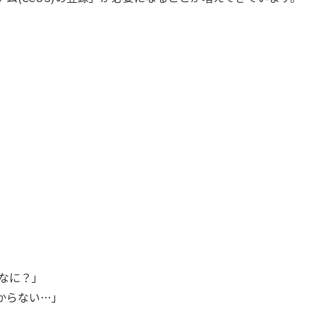
」
もなに？」
からない…」