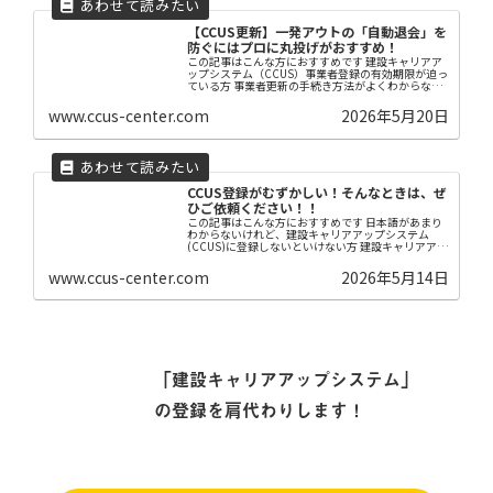
【CCUS更新】一発アウトの「自動退会」を
防ぐにはプロに丸投げがおすすめ！
この記事はこんな方におすすめです 建設キャリアア
ップシステム（CCUS）事業者登録の有効期限が迫っ
ている方 事業者更新の手続き方法がよくわからない
方 忙しくて更新手続きを忘れてしまいそうな方 【は
じめに】 CCUS事業者登録は5年で有効期限...
www.ccus-center.com
2026年5月20日
CCUS登録がむずかしい！そんなときは、ぜ
ひご依頼ください！！
この記事はこんな方におすすめです 日本語があまり
わからないけれど、建設キャリアアップシステム
(CCUS)に登録しないといけない方 建設キャリアアッ
プシステム(CCUS)の登録を自分でやろうとしたけれ
ど、マニュアルが難しくてなかなか進まない方...
www.ccus-center.com
2026年5月14日
「建設キャリアアップシステム」
の登録を肩代わりします！