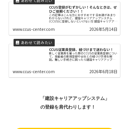
CCUS登録がむずかしい！そんなときは、ぜ
ひご依頼ください！！
この記事はこんな方におすすめです 日本語があまり
わからないけれど、建設キャリアアップシステム
(CCUS)に登録しないといけない方 建設キャリアアッ
プシステム(CCUS)の登録を自分でやろうとしたけれ
ど、マニュアルが難しくてなかなか進まない方...
www.ccus-center.com
2026年5月14日
CCUS従業員登録、紐づけまで迷わない！
新しく従業員を雇った際のCCUSの従業員登録につい
て、技能者の新規登録や会社との紐づけ手順を解
説。難しい手続きに困ったら建設キャリアアップ登
録センターにお任せください。
www.ccus-center.com
2026年6月18日
「建設キャリアアップシステム」
の登録を肩代わりします！