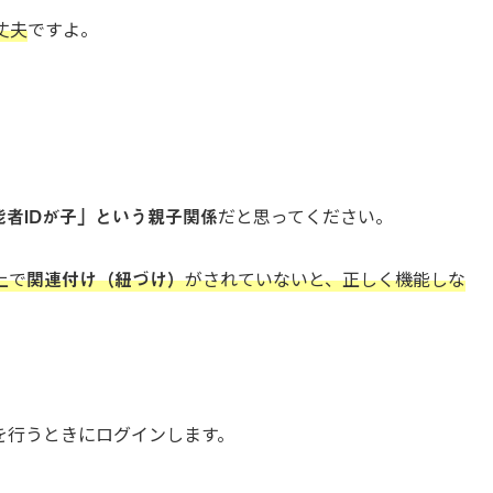
丈夫
ですよ。
能者IDが子」という親子関係
だと思ってください。
上で
関連付け（紐づけ）
がされていないと、正しく機能しな
を行うときにログインします。